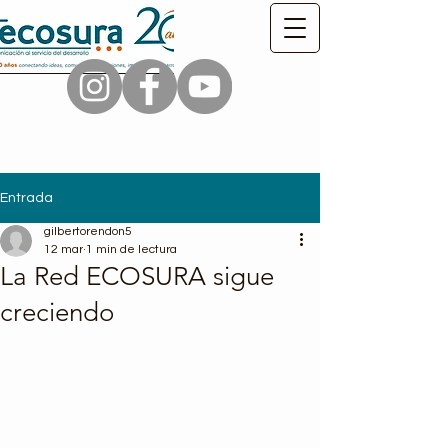
Entrada
gilbertorendon5
12 mar
1 min de lectura
La Red ECOSURA sigue
creciendo