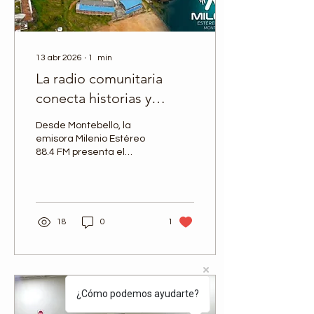
13 abr 2026
∙
1
min
La radio comunitaria
conecta historias y
territorios
Desde Montebello, la
emisora Milenio Estéreo
88.4 FM presenta el
programa Artesanos de
Paz , un espacio dedicado
a reconocer la historia y el
aporte de las entidades
que han contribuido al
18
0
1
desarrollo del municipio.
Un contenido que refleja
el compromiso de las
emisoras comunitarias
por construir tejido social,
¿Cómo podemos ayudarte?
promover la identidad
local y mantener viva la